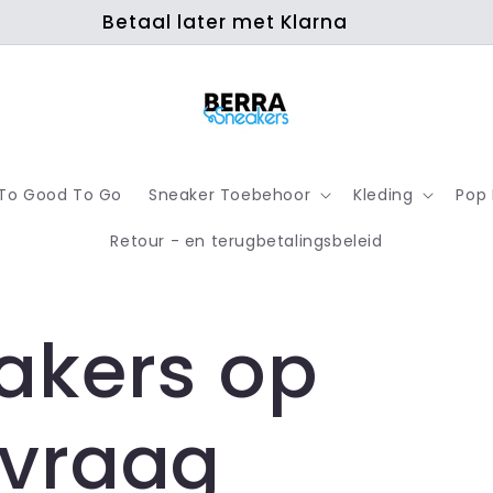
Betaal later met Klarna
To Good To Go
Sneaker Toebehoor
Kleding
Pop
Retour - en terugbetalingsbeleid
akers op
vraag