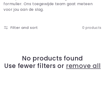
e
formulier. Ons toegewijde team gaat meteen
voor jou aan de slag.
c
t
Filter and sort
0 products
i
o
No products found
n
Use fewer filters or
remove all
: