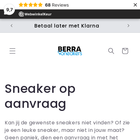
×
Skip to
68
Reviews
content
9,7
Betaal later met Klarna
Ui
Cart
C
Sneaker op
o
aanvraag
l
Kan jij de gewenste sneakers niet vinden? Of zie
l
je een leuke sneaker, maar niet in jouw maat?
Geen paniek, dien een aanvraag in met het