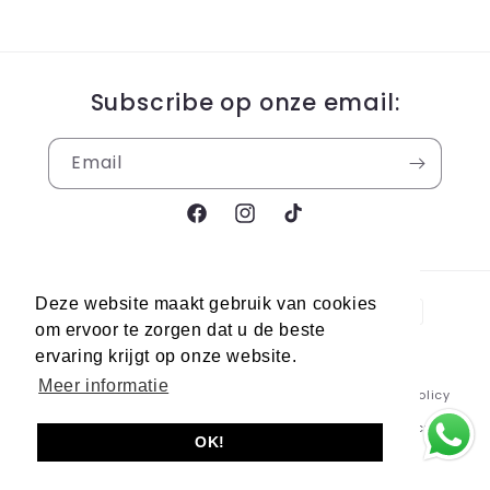
Subscribe op onze email:
Email
Facebook
Instagram
TikTok
Payment
Deze website maakt gebruik van cookies
methods
om ervoor te zorgen dat u de beste
ervaring krijgt op onze website.
Meer informatie
© 2026,
Berra Sneakers
Powered by Shopify
Refund policy
Privacy policy
Terms of service
Shipping policy
OK!
Contact information
Legal notice