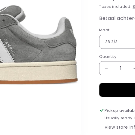
price
Taxes included.
S
Betaal achter
Maat
Quantity
Decrease
quantity
for
Adidas
Campus
00s
Grey
Pickup availab
White
Usually ready 
View store i