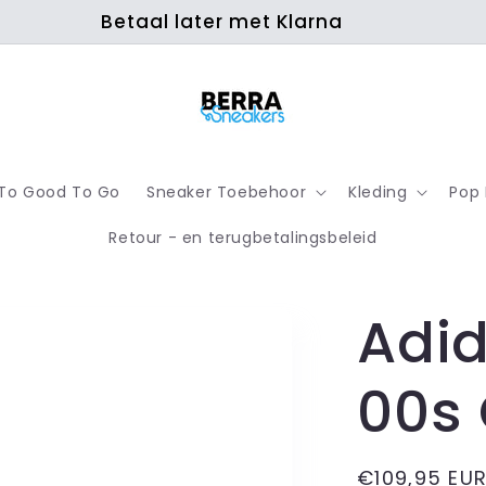
Betaal later met Klarna
To Good To Go
Sneaker Toebehoor
Kleding
Pop
Retour - en terugbetalingsbeleid
Adi
00s 
Regular
€109,95 EU