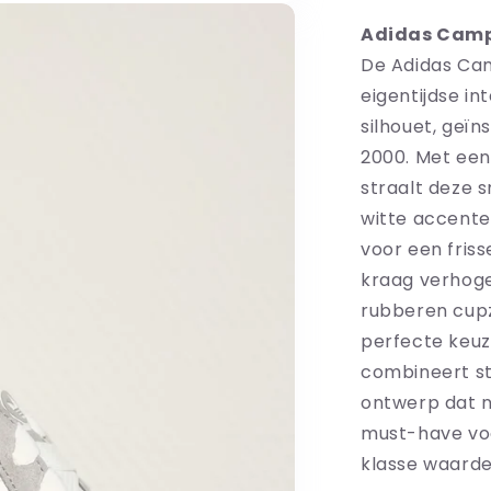
Adidas Camp
De Adidas Cam
eigentijdse i
silhouet, geïn
2000. Met een
straalt deze s
witte accente
voor een fris
kraag verhoge
rubberen cupzo
perfecte keuz
combineert st
ontwerp dat na
must-have voo
klasse waarde