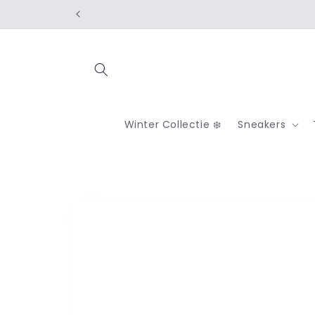
Skip to
content
Winter Collectie ❄️
Sneakers
Skip to
product
information