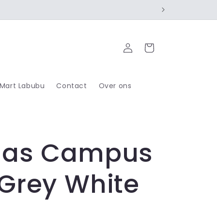
Log
Cart
in
 Mart Labubu
Contact
Over ons
das Campus
Grey White
R