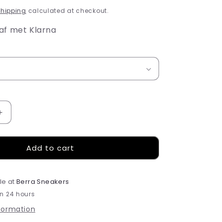
hipping
calculated at checkout.
af met Klarna
Increase
quantity
for
Add to cart
Adidas
Campus
00s
Grey
le at
Berra Sneakers
White
in 24 hours
nformation