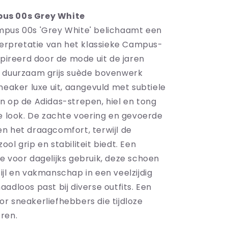
us 00s Grey White
pus 00s 'Grey White' belichaamt een
nterpretatie van het klassieke Campus-
spireerd door de mode uit de jaren
 duurzaam grijs suède bovenwerk
neaker luxe uit, aangevuld met subtiele
n op de Adidas-strepen, hiel en tong
se look. De zachte voering en gevoerde
n het draagcomfort, terwijl de
ol grip en stabiliteit biedt. Een
e voor dagelijks gebruik, deze schoen
ijl en vakmanschap in een veelzijdig
adloos past bij diverse outfits. Een
r sneakerliefhebbers die tijdloze
ren.