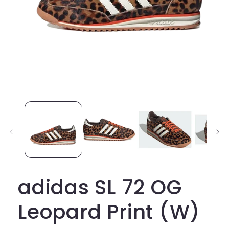
Open
media
1
in
modal
adidas SL 72 OG
Leopard Print (W)