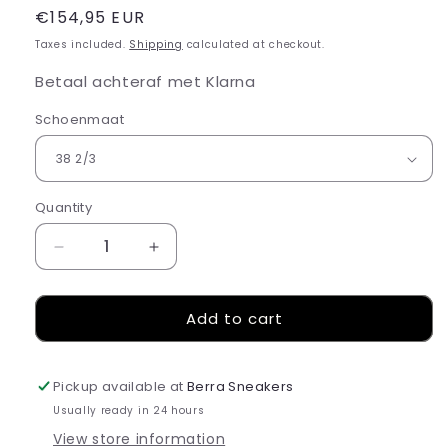
Regular
€154,95 EUR
price
Taxes included.
Shipping
calculated at checkout.
Betaal achteraf met Klarna
Schoenmaat
Quantity
Decrease
Increase
quantity
quantity
for
for
Add to cart
adidas
adidas
SL
SL
72
72
OG
OG
Pickup available at
Berra Sneakers
Leopard
Leopard
Usually ready in 24 hours
Print
Print
View store information
(W)
(W)