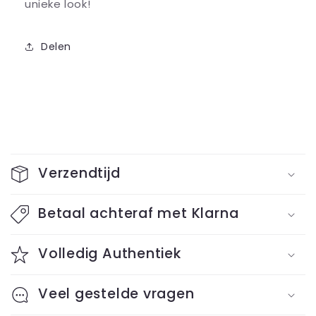
unieke look!
Delen
C
o
Verzendtijd
l
l
Betaal achteraf met Klarna
a
Volledig Authentiek
p
s
Veel gestelde vragen
i