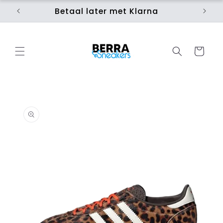
Skip to
Betaal later met Klarna
Ui
content
Cart
Skip to
product
information