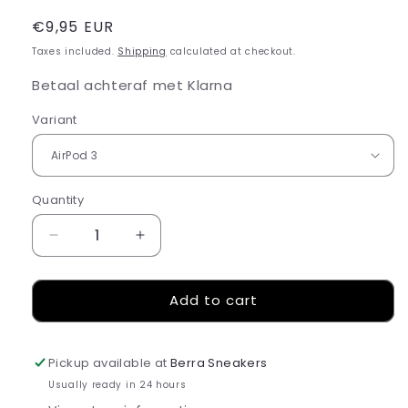
Regular
€9,95 EUR
price
Taxes included.
Shipping
calculated at checkout.
Betaal achteraf met Klarna
Variant
Quantity
Decrease
Increase
quantity
quantity
for
for
Add to cart
AirPod
AirPod
Hoesje
Hoesje
-
-
Jordan
Jordan
Pickup available at
Berra Sneakers
1
1
Usually ready in 24 hours
Blauw
Blauw