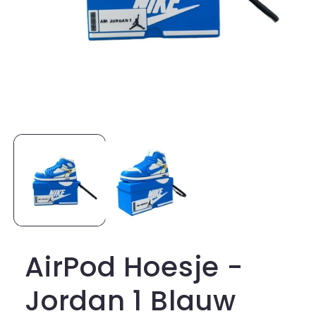
Open
media
1
in
modal
AirPod Hoesje -
Jordan 1 Blauw