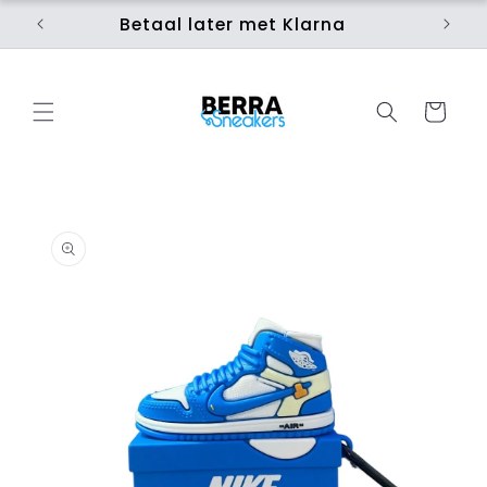
Skip to
Betaal later met Klarna
Ui
content
Cart
Skip to
product
information