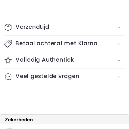
C
o
Verzendtijd
l
l
Betaal achteraf met Klarna
a
Volledig Authentiek
p
s
Veel gestelde vragen
i
b
l
e
c
o