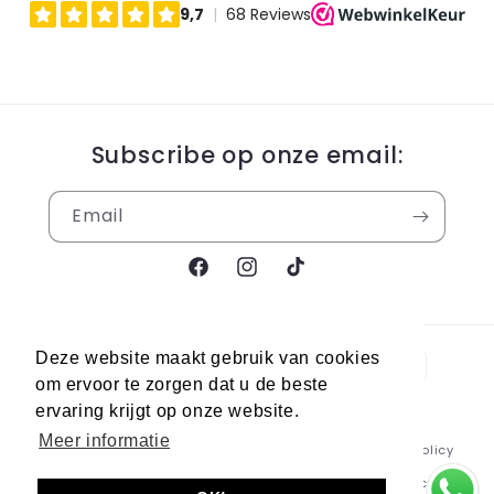
Subscribe op onze email:
Email
Facebook
Instagram
TikTok
Payment
Deze website maakt gebruik van cookies
methods
om ervoor te zorgen dat u de beste
ervaring krijgt op onze website.
Meer informatie
© 2026,
Berra Sneakers
Powered by Shopify
Refund policy
Privacy policy
Terms of service
Shipping policy