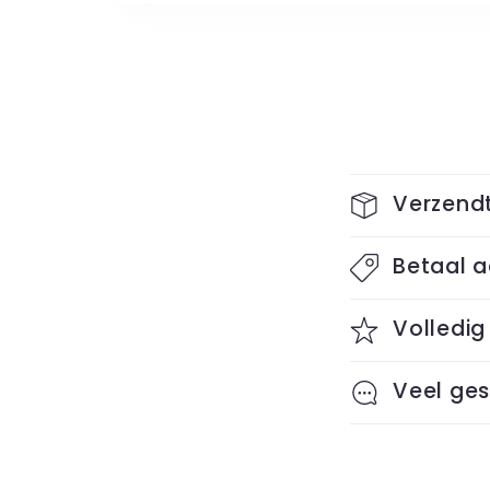
Open
media
1
in
modal
C
Verzendt
o
Betaal a
l
l
Volledig
a
Veel ges
p
s
i