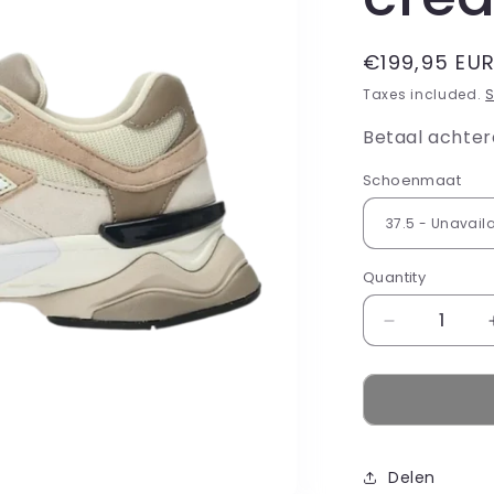
Regular
€199,95 EU
price
Taxes included.
S
Betaal achter
Schoenmaat
Quantity
Decrease
quantity
for
new
balance
9060
beige
Delen
cream