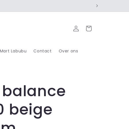
Log
Cart
in
 Mart Labubu
Contact
Over ons
 balance
0 beige
am