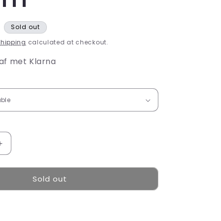
R
Sold out
hipping
calculated at checkout.
af met Klarna
Increase
quantity
for
Sold out
new
balance
9060
beige
cream