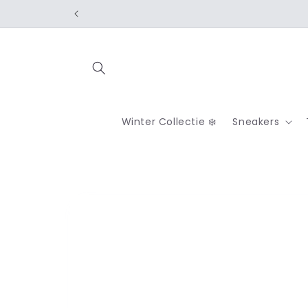
Skip to
content
Winter Collectie ❄️
Sneakers
Skip to
product
information