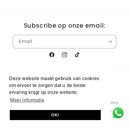
Subscribe op onze email:
Email
Facebook
Instagram
TikTok
Payment
Deze website maakt gebruik van cookies
methods
om ervoor te zorgen dat u de beste
ervaring krijgt op onze website.
Meer informatie
© 2026,
Berra Sneakers
Powered by Shopify
Refund policy
Privacy policy
Terms of service
Shipping policy
OK!
Contact information
Legal notice