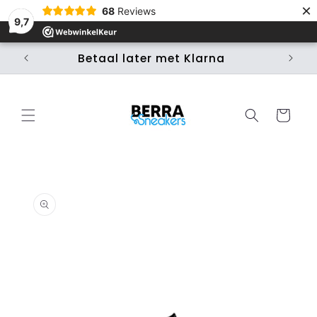
×
Skip to
68
Reviews
content
9,7
Betaal later met Klarna
Ui
Cart
Skip to
product
information