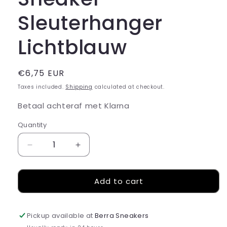
Sleuterhanger
Lichtblauw
Regular
€6,75 EUR
price
Taxes included.
Shipping
calculated at checkout.
Betaal achteraf met Klarna
Quantity
Decrease
Increase
quantity
quantity
for
for
Add to cart
Sneaker
Sneaker
Sleuterhanger
Sleuterhanger
Lichtblauw
Lichtblauw
Pickup available at
Berra Sneakers