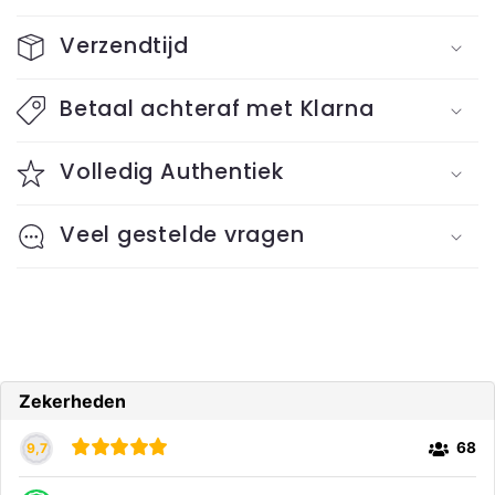
C
o
Verzendtijd
l
l
Betaal achteraf met Klarna
a
Volledig Authentiek
p
s
Veel gestelde vragen
i
b
l
e
c
o
n