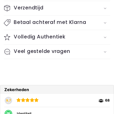
o
Verzendtijd
l
l
Betaal achteraf met Klarna
a
Volledig Authentiek
p
s
Veel gestelde vragen
i
b
l
e
c
o
n
t