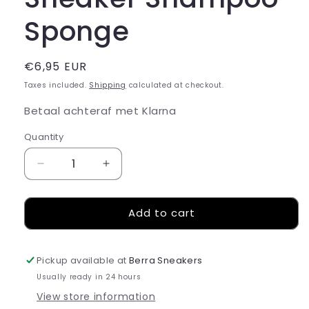
Sponge
Regular
€6,95 EUR
price
Taxes included.
Shipping
calculated at checkout.
Betaal achteraf met Klarna
Quantity
Decrease
Increase
quantity
quantity
for
for
Add to cart
Sneaker
Sneaker
Shampoo
Shampoo
Sponge
Sponge
Pickup available at
Berra Sneakers
Usually ready in 24 hours
View store information