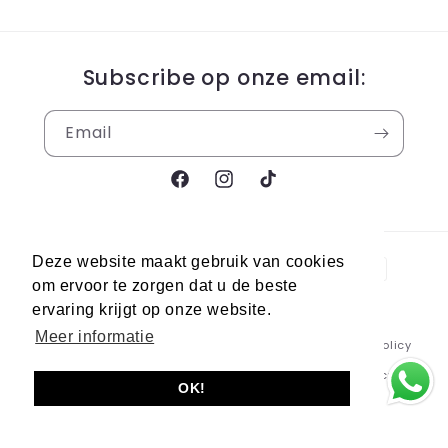
Subscribe op onze email:
Email
Facebook
Instagram
TikTok
Payment
Deze website maakt gebruik van cookies
methods
om ervoor te zorgen dat u de beste
ervaring krijgt op onze website.
Meer informatie
© 2026,
Berra Sneakers
Powered by Shopify
Refund policy
Privacy policy
Terms of service
Shipping policy
OK!
Contact information
Legal notice