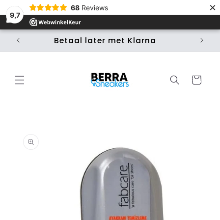
×
Skip to
68
Reviews
content
9,7
Betaal later met Klarna
Ui
Cart
Skip to
product
information