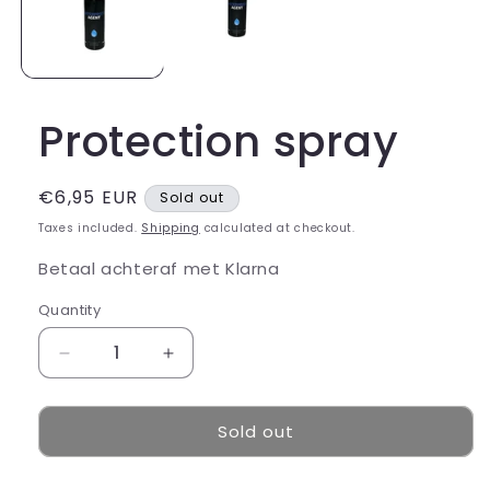
Protection spray
Regular
€6,95 EUR
Sold out
price
Taxes included.
Shipping
calculated at checkout.
Betaal achteraf met Klarna
Quantity
Decrease
Increase
quantity
quantity
for
for
Sold out
Protection
Protection
spray
spray