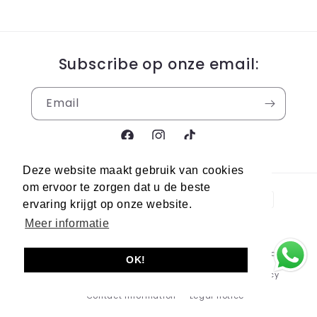
Subscribe op onze email:
Email
Facebook
Instagram
TikTok
Deze website maakt gebruik van cookies
om ervoor te zorgen dat u de beste
Payment
ervaring krijgt op onze website.
methods
Meer informatie
© 2026,
Berra Sneakers
Powered by Shopify
Refund policy
OK!
Privacy policy
Terms of service
Shipping policy
Contact information
Legal notice