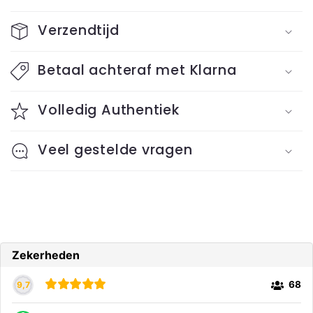
C
o
Verzendtijd
l
l
Betaal achteraf met Klarna
a
Volledig Authentiek
p
s
Veel gestelde vragen
i
b
l
e
c
o
n