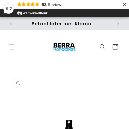
×
Skip to
68
Reviews
content
9,7
Betaal later met Klarna
Ui
Cart
Skip to
product
information