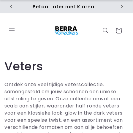
Meteen
naar de
Betaal later met Klarna
Ui
content
Winkelwage
C
Veters
o
Ontdek onze veelzijdige veterscollectie,
l
samengesteld om jouw schoenen een unieke
uitstraling te geven. Onze collectie omvat een
l
scala aan stijlen, waaronder half ronde veters
voor een klassieke look, glow in the dark veters
e
voor een speelse twist, en een assortiment van
verschillende formaten om aan al je behoeften