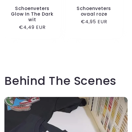
Schoenveters
Schoenveters
Glow In The Dark
ovaal roze
wit
Normale
€4,95 EUR
Normale
€4,49 EUR
prijs
prijs
Behind The Scenes