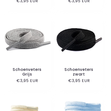
Normale
€3,95 EUR
Normale
€3,95 EUR
prijs
prijs
Schoenveters
Schoenveters
Grijs
zwart
Normale
€3,95 EUR
Normale
€3,95 EUR
prijs
prijs