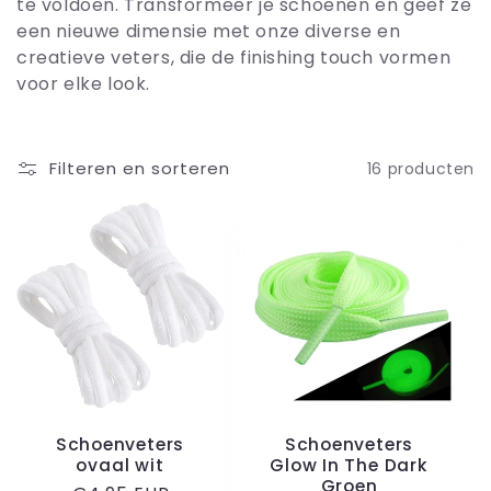
c
te voldoen. Transformeer je schoenen en geef ze
een nieuwe dimensie met onze diverse en
t
creatieve veters, die de finishing touch vormen
voor elke look.
i
e
Filteren en sorteren
16 producten
:
Schoenveters
Schoenveters
ovaal wit
Glow In The Dark
Groen