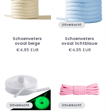
Uitverkocht
Schoenveters
Schoenveters
ovaal beige
ovaal lichtblauw
Normale
€4,95 EUR
Normale
€4,95 EUR
prijs
prijs
Uitverkocht
Uitverkocht