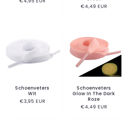
Normale
€4,95 EUR
Normale
€4,49 EUR
prijs
prijs
Schoenveters
Schoenveters
Wit
Glow In The Dark
Roze
Normale
€3,95 EUR
Normale
€4,49 EUR
prijs
prijs