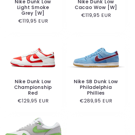
Nike Dunk Low
Nike Dunk Low
Light Smoke
Cacao Wow [W]
Grey [W]
Normale
€119,95 EUR
Normale
€119,95 EUR
prijs
prijs
Nike Dunk Low
Nike SB Dunk Low
Championship
Philadelphia
Red
Phillies
Normale
€129,95 EUR
Normale
€289,95 EUR
prijs
prijs