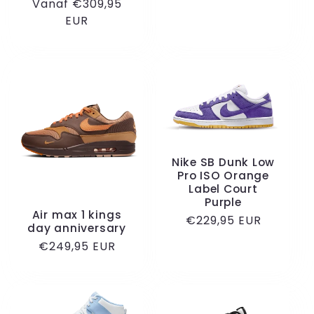
Normale
Vanaf €309,95
prijs
prijs
EUR
Nike SB Dunk Low
Pro ISO Orange
Label Court
Purple
Air max 1 kings
Normale
€229,95 EUR
day anniversary
prijs
Normale
€249,95 EUR
prijs