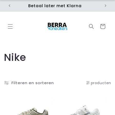
Meteen
naar de
Betaal later met Klarna
Ui
content
Winkelwage
C
Nike
o
l
Filteren en sorteren
21 producten
l
e