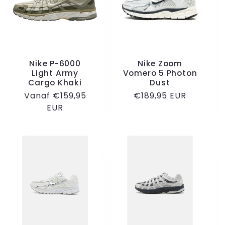
c
t
i
Nike P-6000
Nike Zoom
e
Light Army
Vomero 5 Photon
Cargo Khaki
Dust
:
Normale
Vanaf €159,95
Normale
€189,95 EUR
prijs
EUR
prijs