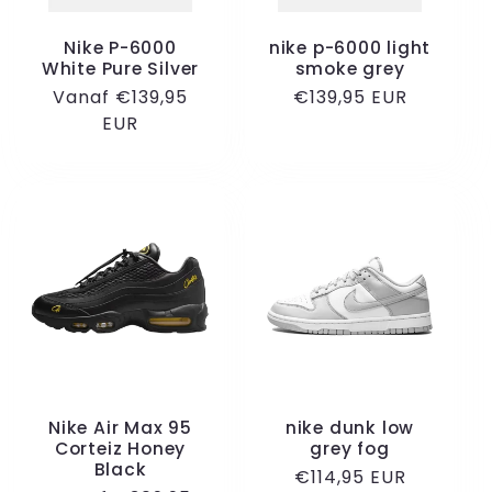
Nike P-6000
nike p-6000 light
White Pure Silver
smoke grey
Normale
Vanaf €139,95
Normale
€139,95 EUR
prijs
EUR
prijs
Nike Air Max 95
nike dunk low
Corteiz Honey
grey fog
Black
Normale
€114,95 EUR