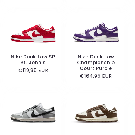
prijs
Nike Dunk Low SP
Nike Dunk Low
St. John's
Championship
Court Purple
Normale
€119,95 EUR
Normale
€164,95 EUR
prijs
prijs