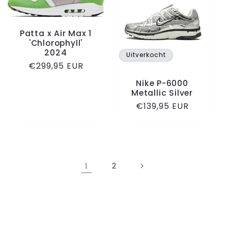
Patta x Air Max 1
'Chlorophyll'
2024
Uitverkocht
Normale
€299,95 EUR
prijs
Nike P-6000
Metallic Silver
Normale
€139,95 EUR
prijs
1
2