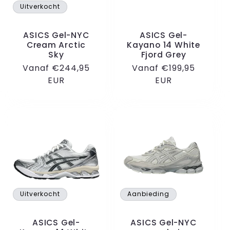
Uitverkocht
ASICS Gel-NYC
ASICS Gel-
Cream Arctic
Kayano 14 White
Sky
Fjord Grey
Normale
Vanaf €244,95
Normale
Vanaf €199,95
prijs
EUR
prijs
EUR
Uitverkocht
Aanbieding
ASICS Gel-
ASICS Gel-NYC