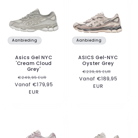
e
c
t
Aanbieding
Aanbieding
i
Asics Gel NYC
ASICS Gel-NYC
e
'Cream Cloud
Oyster Grey
Grey'
Normale
Aanbiedi
€239,95 EUR
:
Normale
Aanbiedingsprijs
€249,95 EUR
Vanaf €189,95
prijs
Vanaf €179,95
prijs
EUR
EUR