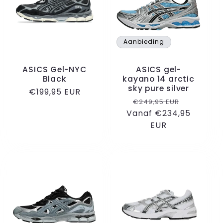
Aanbieding
ASICS Gel-NYC
ASICS gel-
Black
kayano 14 arctic
sky pure silver
Normale
€199,95 EUR
Normale
Aanbiedi
€249,95 EUR
prijs
Vanaf €234,95
prijs
EUR