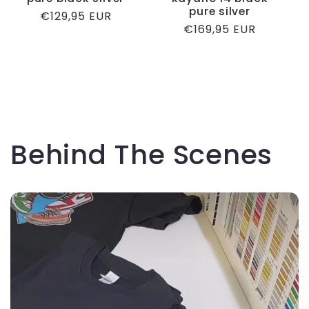
pure silver
Normale
€129,95 EUR
Normale
€169,95 EUR
prijs
prijs
Behind The Scenes