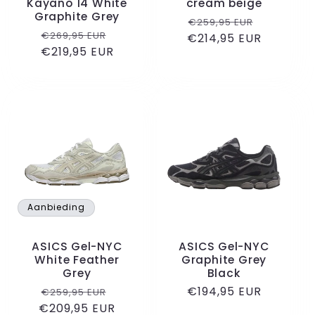
Kayano 14 White
cream beige
Graphite Grey
Normale
Aanbiedi
€259,95 EUR
Normale
Aanbiedingsprijs
€269,95 EUR
€214,95 EUR
prijs
€219,95 EUR
prijs
Aanbieding
ASICS Gel-NYC
ASICS Gel-NYC
White Feather
Graphite Grey
Grey
Black
Normale
Aanbiedingsprijs
Normale
€194,95 EUR
€259,95 EUR
€209,95 EUR
prijs
prijs