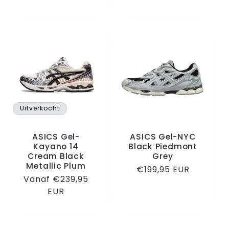
Uitverkocht
ASICS Gel-
ASICS Gel-NYC
Kayano 14
Black Piedmont
Cream Black
Grey
Metallic Plum
Normale
€199,95 EUR
Normale
Vanaf €239,95
prijs
prijs
EUR