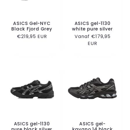
ASICS Gel-NYC
ASICS gel-1130
Black Fjord Grey
white pure silver
Normale
€219,95 EUR
Normale
Vanaf €179,95
prijs
prijs
EUR
ASICS gel-1130
ASICS gel-
pure black silver
kayano 14 black