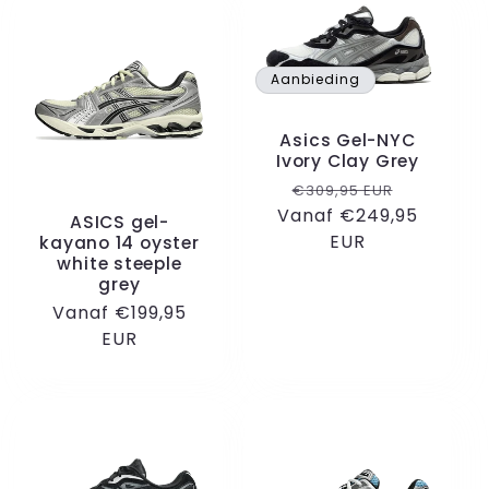
Aanbieding
Asics Gel-NYC
Ivory Clay Grey
Normale
Aanbiedi
€309,95 EUR
Vanaf €249,95
prijs
ASICS gel-
EUR
kayano 14 oyster
white steeple
grey
Normale
Vanaf €199,95
prijs
EUR