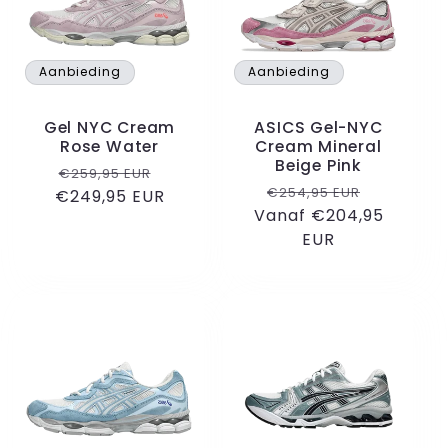
Aanbieding
Aanbieding
Gel NYC Cream
ASICS Gel-NYC
Rose Water
Cream Mineral
Beige Pink
Normale
Aanbiedingsprijs
€259,95 EUR
Normale
Aanbiedi
€254,95 EUR
€249,95 EUR
prijs
Vanaf €204,95
prijs
EUR