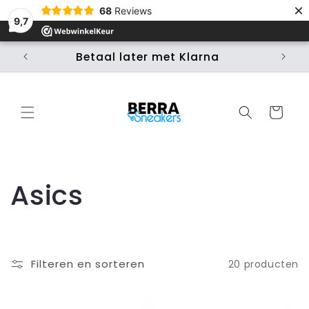
Meteen
×
68
Reviews
naar de
9,7
content
Betaal later met Klarna
Ui
Winkelwage
C
Asics
o
l
Filteren en sorteren
20 producten
l