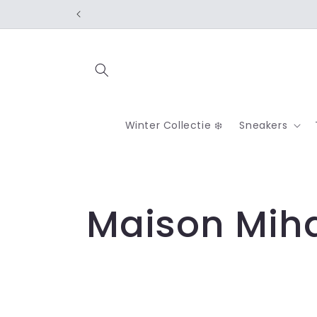
Meteen
naar de
content
Winter Collectie ❄️
Sneakers
C
Maison Miha
o
l