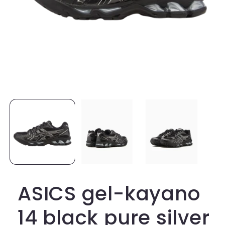
Media
1
openen
in
modaal
ASICS gel-kayano
14 black pure silver