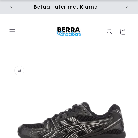
Meteen
naar de
Betaal later met Klarna
Ui
content
Winkelwage
 direct naar
roductinformatie