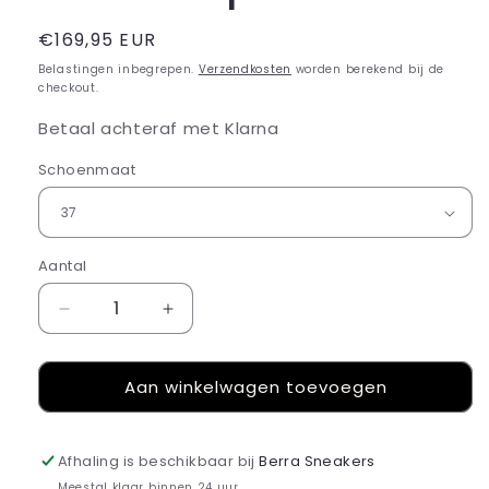
Normale
€169,95 EUR
prijs
Belastingen inbegrepen.
Verzendkosten
worden berekend bij de
checkout.
Betaal achteraf met Klarna
Schoenmaat
Aantal
Aantal
Aantal
verlagen
verhogen
voor
voor
Aan winkelwagen toevoegen
ASICS
ASICS
gel-
gel-
kayano
kayano
14
14
Afhaling is beschikbaar bij
Berra Sneakers
black
black
Meestal klaar binnen 24 uur