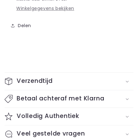
pure
pure
Winkelgegevens bekijken
silver
silver
Delen
I
n
Verzendtijd
k
l
Betaal achteraf met Klarna
a
Volledig Authentiek
p
b
Veel gestelde vragen