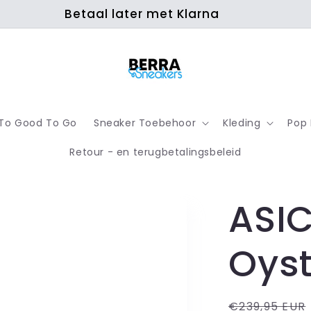
Betaal later met Klarna
To Good To Go
Sneaker Toebehoor
Kleding
Pop
Retour - en terugbetalingsbeleid
ASI
Oyst
Normale
€239,95 EUR