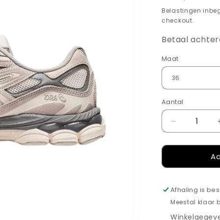
prijs
Belastingen inbe
checkout.
Betaal achter
Maat
Aantal
Aantal
verlagen
voor
Aa
ASICS
Gel-
NYC
Oyster
Afhaling is be
Grey
Meestal klaar 
Winkelgegeve