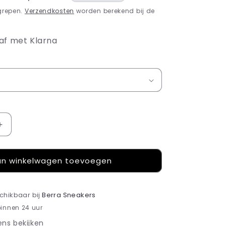
grepen.
Verzendkosten
worden berekend bij de
af met Klarna
Aantal
verhogen
voor
n winkelwagen toevoegen
ASICS
Gel-
NYC
Oyster
schikbaar bij
Berra Sneakers
Grey
binnen 24 uur
ns bekijken