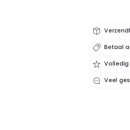
I
Verzendt
n
Betaal a
k
l
Volledig
a
Veel ges
p
b
a
r
e