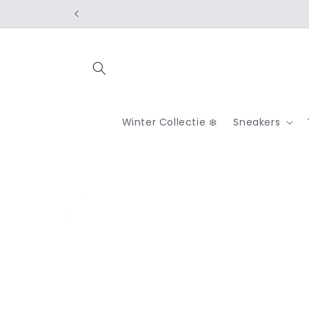
Meteen
naar de
content
Winter Collectie ❄️
Sneakers
Ga direct naar
productinformatie