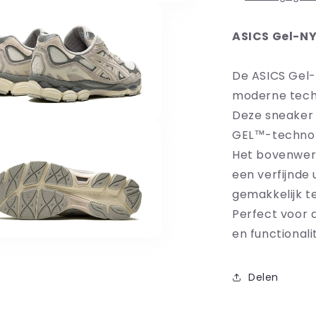
ASICS Gel-NY
De ASICS Gel-
moderne techn
Deze sneaker 
GEL™-technolo
Het bovenwer
een verfijnde u
gemakkelijk te
Perfect voor d
en functionalit
Delen