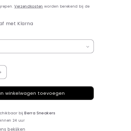
grepen.
Verzendkosten
worden berekend bij de
af met Klarna
Aantal
verhogen
voor
n winkelwagen toevoegen
Campus
earth
strata
clear
schikbaar bij
Berra Sneakers
pink
binnen 24 uur
ns bekijken