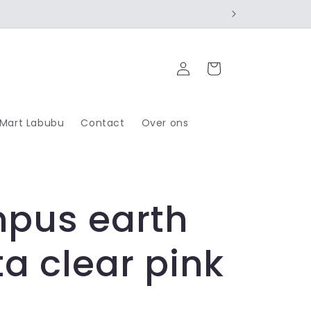
Inloggen
Winkelwagen
 Mart Labubu
Contact
Over ons
pus earth
ta clear pink
R