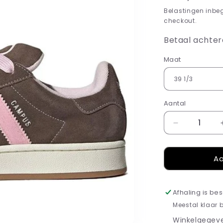
prijs
Belastingen inbe
checkout.
Betaal achter
Maat
Aantal
Aantal
verlagen
voor
Aa
Campus
earth
strata
clear
Afhaling is be
pink
Meestal klaar 
Winkelgegeve