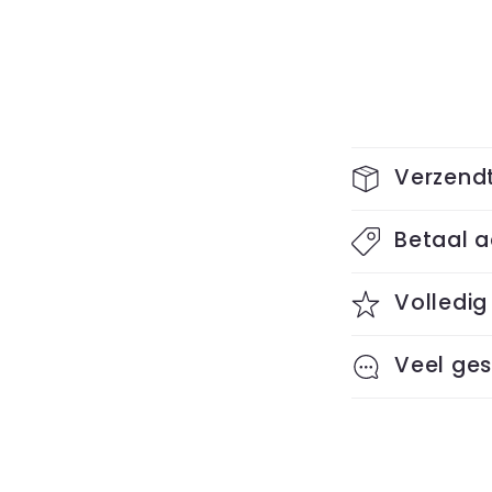
I
Verzendt
n
Betaal a
k
l
Volledig
a
Veel ges
p
b
a