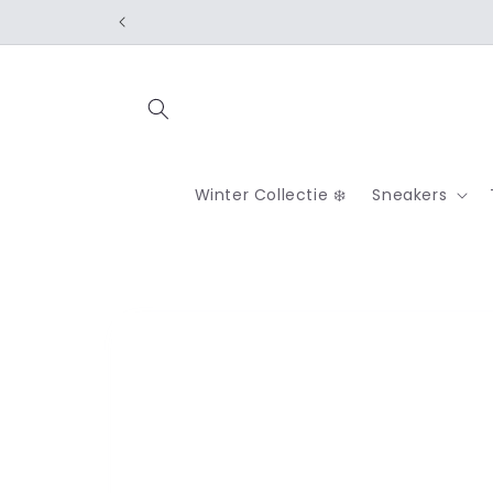
Meteen
naar de
content
Winter Collectie ❄️
Sneakers
Ga direct naar
productinformatie