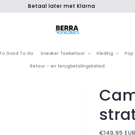
Betaal later met Klarna
To Good To Go
Sneaker Toebehoor
Kleding
Pop
Retour - en terugbetalingsbeleid
Cam
stra
Normale
€149,95 EU