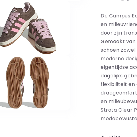
De Campus Eart
en milieuvrien
door zijn tra
Gemaakt van g
schoen zowel 
moderne desig
eigentijdse a
dagelijks gebr
flexibiliteit 
draagcomfort.
en milieubewu
Strata Clear 
modebewuste 