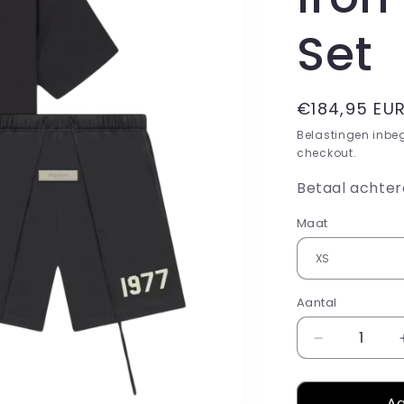
Set
Normale
€184,95 EU
prijs
Belastingen inbe
checkout.
Betaal achter
Maat
Aantal
Aantal
verlagen
voor
Aa
Fear