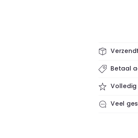
I
Verzendt
n
Betaal a
k
l
Volledig
a
Veel ges
p
b
a