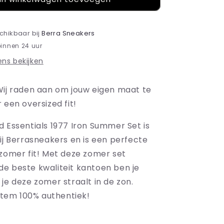
of
God
Essentials
schikbaar bij
Berra Sneakers
1977
binnen 24 uur
Iron
ns bekijken
Summer
Set
Wij raden aan om jouw eigen maat te
 een oversized fit!
d Essentials 1977 Iron Summer Set is
ij Berrasneakers en is een perfecte
 zomer fit! Met deze zomer set
e beste kwaliteit kantoen ben je
je deze zomer straalt in de zon.
 item 100% authentiek!