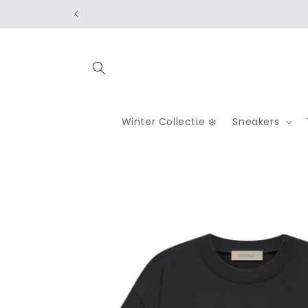
Meteen
naar de
content
Winter Collectie ❄️
Sneakers
Ga direct naar
productinformatie