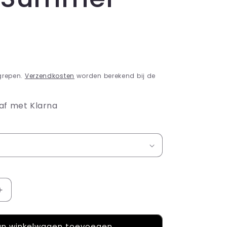
R
grepen.
Verzendkosten
worden berekend bij de
af met Klarna
Aantal
verhogen
voor
n winkelwagen toevoegen
Fear