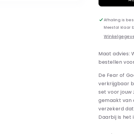
of
God
Essentials
Afhaling is be
1977
Meestal klaar 
Iron
Winkelgegeve
Summer
Set
Maat advies: 
bestellen voor
De Fear of Go
verkrijgbaar b
set voor jouw
gemaakt van d
verzekerd dat 
Daarbij is het