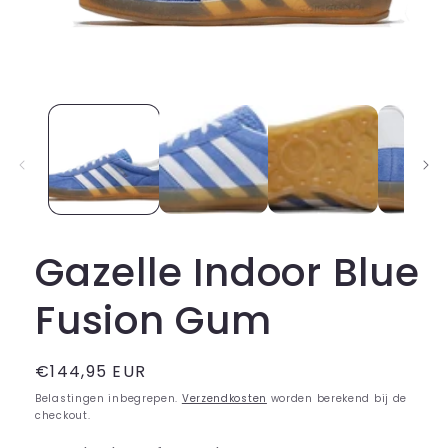
Media
1
openen
in
modaal
Gazelle Indoor Blue
Fusion Gum
Normale
€144,95 EUR
prijs
Belastingen inbegrepen.
Verzendkosten
worden berekend bij de
checkout.