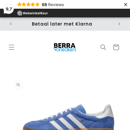
Meteen
×
68
Reviews
naar de
9,7
content
Betaal later met Klarna
Ui
Winkelwage
 direct naar
roductinformatie