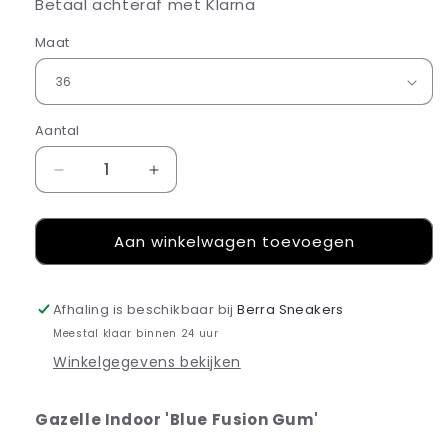
Betaal achteraf met Klarna
Maat
Aantal
Aantal
Aantal
verlagen
verhogen
voor
voor
Aan winkelwagen toevoegen
Gazelle
Gazelle
Indoor
Indoor
Blue
Blue
Fusion
Fusion
Afhaling is beschikbaar bij
Berra Sneakers
Gum
Gum
Meestal klaar binnen 24 uur
Winkelgegevens bekijken
Gazelle Indoor 'Blue Fusion Gum'