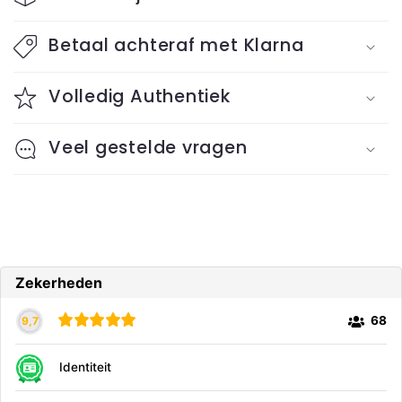
k
l
Betaal achteraf met Klarna
a
Volledig Authentiek
p
b
Veel gestelde vragen
a
r
e
c
o
n
t
e
n