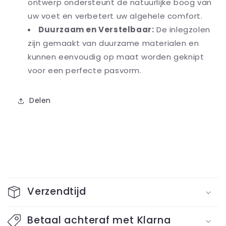
ontwerp ondersteunt de natuurlijke boog van
uw voet en verbetert uw algehele comfort.
Duurzaam en Verstelbaar:
De inlegzolen
zijn gemaakt van duurzame materialen en
kunnen eenvoudig op maat worden geknipt
voor een perfecte pasvorm.
Delen
I
n
Verzendtijd
k
l
Betaal achteraf met Klarna