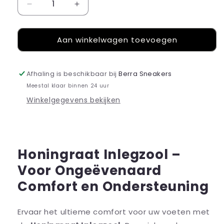
Aantal
Aantal
verlagen
verhogen
voor
voor
Aan winkelwagen toevoegen
Honingraat
Honingraat
Inlegzool
Inlegzool
Afhaling is beschikbaar bij
Berra Sneakers
Meestal klaar binnen 24 uur
Winkelgegevens bekijken
Honingraat Inlegzool –
Voor Ongeëvenaard
Comfort en Ondersteuning
Ervaar het ultieme comfort voor uw voeten met