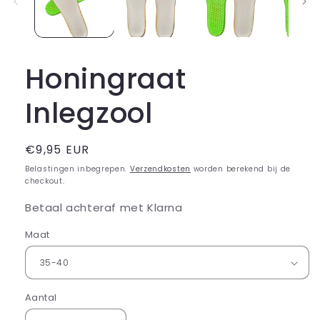
Honingraat
Inlegzool
Normale
€9,95 EUR
prijs
Belastingen inbegrepen.
Verzendkosten
worden berekend bij de
checkout.
Betaal achteraf met Klarna
Maat
Aantal