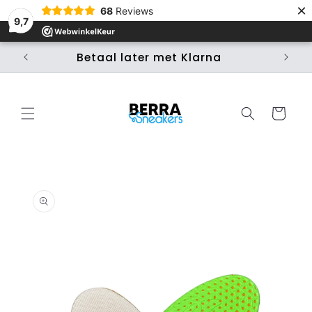
Meteen
×
68
Reviews
naar de
9,7
content
Betaal later met Klarna
Ui
Winkelwage
 direct naar
roductinformatie