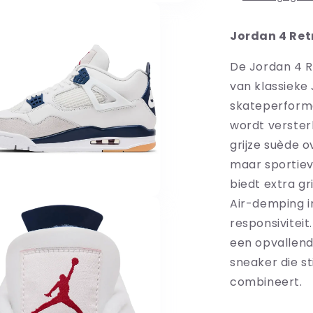
Jordan 4 Ret
De Jordan 4 R
van klassieke
skateperforma
wordt verste
grijze suède o
maar sportiev
biedt extra gr
Air-demping i
responsiviteit
een opvallend
sneaker die st
combineert.