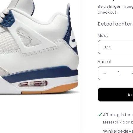
prijs
Belastingen inbe
checkout.
Betaal achter
Maat
Aantal
Aantal
verlagen
voor
Aa
Jordan
4
Retro
SB
Afhaling is be
Navy
Meestal klaar 
Winkelgegeve