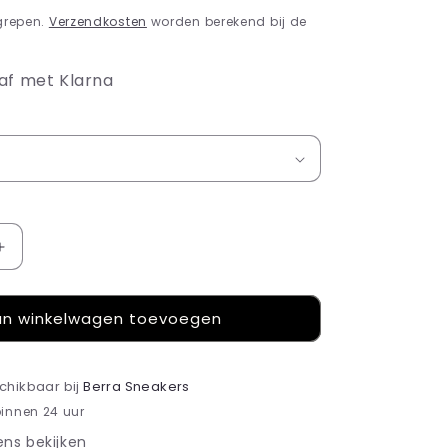
grepen.
Verzendkosten
worden berekend bij de
af met Klarna
Aantal
verhogen
voor
n winkelwagen toevoegen
Jordan
4
Retro
SB
schikbaar bij
Berra Sneakers
Navy
binnen 24 uur
ns bekijken