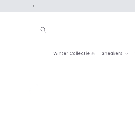
Meteen
naar de
content
Winter Collectie ❄️
Sneakers
Ga direct naar
productinformatie