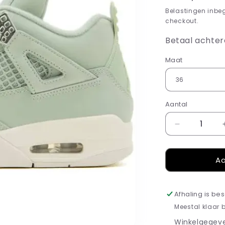
prijs
Belastingen inbe
checkout.
Betaal achter
Maat
Aantal
Aantal
verlagen
voor
Aa
Jordan
4
Retro
Seafoam
Afhaling is be
Sail
Meestal klaar 
Winkelgegeve