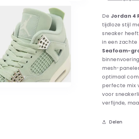
De
Jordan 4 
tijdloze stijl
sneaker heef
in een zachte
Seafoam-gr
binnenvoerin
mesh-panelen 
optimaal comf
perfecte mix v
voor sneakerl
verfijnde, ma
Delen