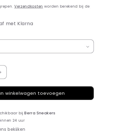
grepen.
Verzendkosten
worden berekend bij de
af met Klarna
Aantal
verhogen
voor
n winkelwagen toevoegen
Jordan
4
Retro
Seafoam
schikbaar bij
Berra Sneakers
Sail
binnen 24 uur
ns bekijken