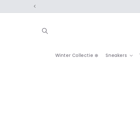
Meteen
naar de
content
Winter Collectie ❄️
Sneakers
Ga direct naar
productinformatie