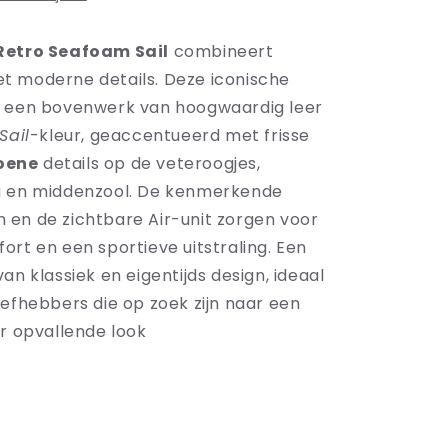
Retro Seafoam Sail
combineert
 met moderne details. Deze iconische
t een bovenwerk van hoogwaardig leer
Sail
-kleur, geaccentueerd met frisse
oene
details op de veteroogjes,
g en middenzool. De kenmerkende
en de zichtbare Air-unit zorgen voor
ort en een sportieve uitstraling. Een
an klassiek en eigentijds design, ideaal
iefhebbers die op zoek zijn naar een
ar opvallende look