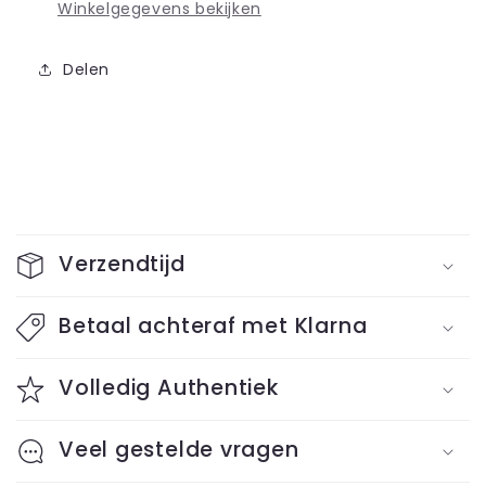
Winkelgegevens bekijken
Delen
I
n
Verzendtijd
k
l
Betaal achteraf met Klarna
a
Volledig Authentiek
p
b
Veel gestelde vragen
a