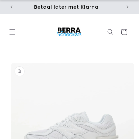
Meteen
naar de
Betaal later met Klarna
Ui
content
Winkelwage
 direct naar
roductinformatie