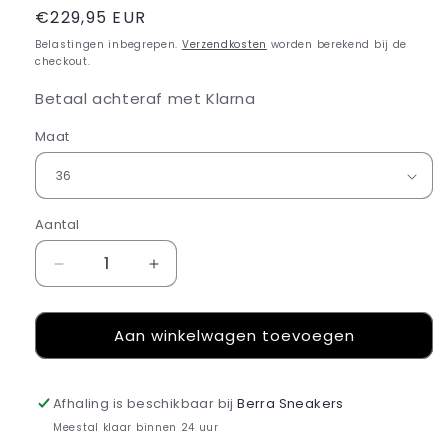
Normale
€229,95 EUR
prijs
Belastingen inbegrepen.
Verzendkosten
worden berekend bij de
checkout.
Betaal achteraf met Klarna
Maat
Aantal
Aantal
Aantal
verlagen
verhogen
voor
voor
Aan winkelwagen toevoegen
New
New
Balance
Balance
9060
9060
Triple
Triple
Afhaling is beschikbaar bij
Berra Sneakers
White
White
Meestal klaar binnen 24 uur