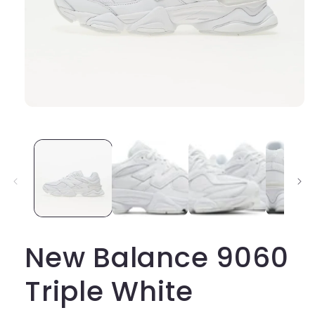
Media
1
openen
in
modaal
New Balance 9060
Triple White