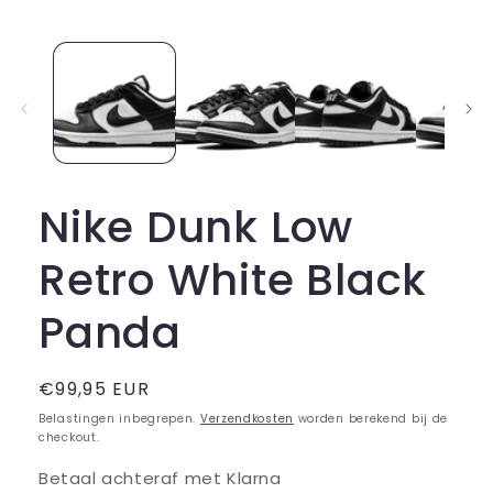
1
openen
in
modaal
Nike Dunk Low
Retro White Black
Panda
Normale
€99,95 EUR
prijs
Belastingen inbegrepen.
Verzendkosten
worden berekend bij de
checkout.
Betaal achteraf met Klarna