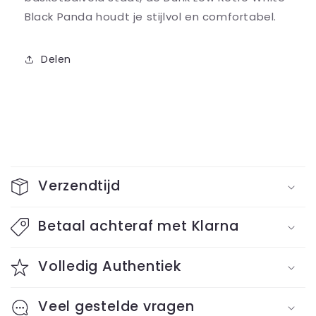
Black Panda houdt je stijlvol en comfortabel.
Delen
I
n
Verzendtijd
k
l
Betaal achteraf met Klarna
a
Volledig Authentiek
p
b
Veel gestelde vragen