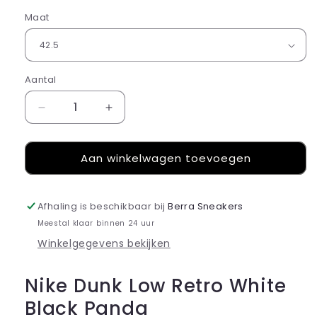
Maat
Aantal
Aantal
Aantal
verlagen
verhogen
voor
voor
Aan winkelwagen toevoegen
Nike
Nike
Dunk
Dunk
Low
Low
Retro
Retro
Afhaling is beschikbaar bij
Berra Sneakers
White
White
Meestal klaar binnen 24 uur
Black
Black
Winkelgegevens bekijken
Panda
Panda
Nike Dunk Low Retro White
Black Panda