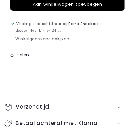
Aan winkelwagen toevoegen
Nike
Nike
P-
P-
6000
6000
Summit
Summit
Afhaling is beschikbaar bij
Berra Sneakers
White
White
Meestal klaar binnen 24 uur
Pure
Pure
Winkelgegevens bekijken
Platinum
Platinum
Delen
I
n
Verzendtijd
k
l
Betaal achteraf met Klarna