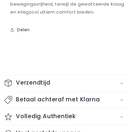
bewegingsvrijheid, terwijl de gewatteerde kraag
en inlegzool ultiem comfort bieden.
Delen
I
n
Verzendtijd
k
l
Betaal achteraf met Klarna
a
Volledig Authentiek
p
b