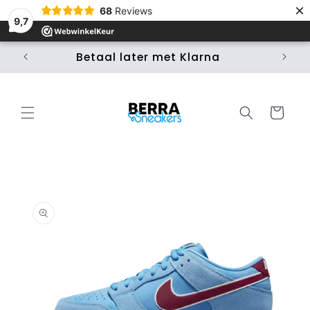
Meteen
×
68
Reviews
naar de
9,7
content
Betaal later met Klarna
Ui
Winkelwage
 direct naar
roductinformatie