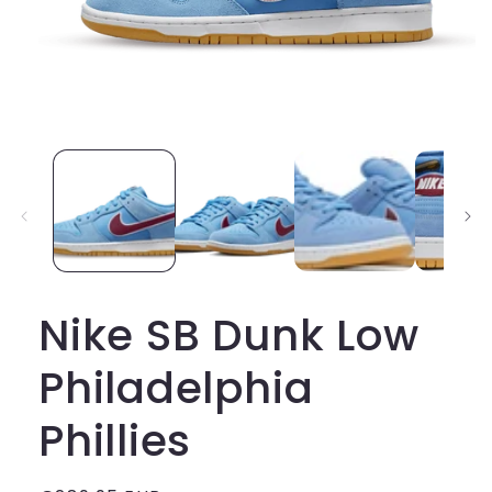
Media
1
openen
in
modaal
Nike SB Dunk Low
Philadelphia
Phillies