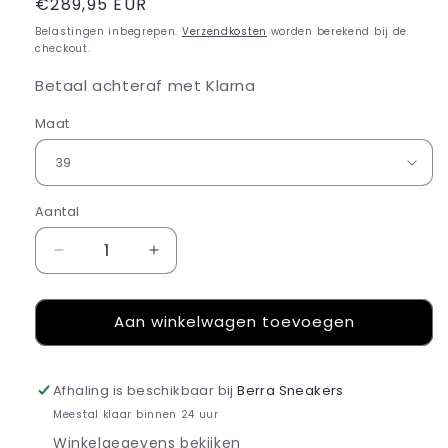
Normale
€289,95 EUR
prijs
Belastingen inbegrepen.
Verzendkosten
worden berekend bij de
checkout.
Betaal achteraf met Klarna
Maat
Aantal
Aantal
Aantal
verlagen
verhogen
voor
voor
Aan winkelwagen toevoegen
Nike
Nike
SB
SB
Dunk
Dunk
Low
Low
Afhaling is beschikbaar bij
Berra Sneakers
Philadelphia
Philadelphia
Meestal klaar binnen 24 uur
Phillies
Phillies
Winkelgegevens bekijken