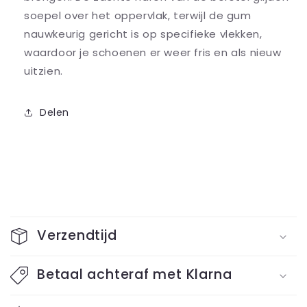
soepel over het oppervlak, terwijl de gum
nauwkeurig gericht is op specifieke vlekken,
waardoor je schoenen er weer fris en als nieuw
uitzien.
Delen
I
n
Verzendtijd
k
l
Betaal achteraf met Klarna
a