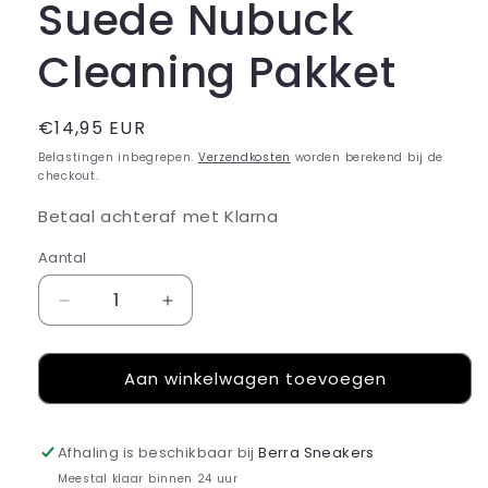
Suede Nubuck
Cleaning Pakket
Normale
€14,95 EUR
prijs
Belastingen inbegrepen.
Verzendkosten
worden berekend bij de
checkout.
Betaal achteraf met Klarna
Aantal
Aantal
Aantal
verlagen
verhogen
voor
voor
Aan winkelwagen toevoegen
Suede
Suede
Nubuck
Nubuck
Cleaning
Cleaning
Pakket
Pakket
Afhaling is beschikbaar bij
Berra Sneakers
Meestal klaar binnen 24 uur