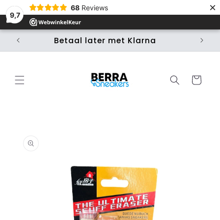
Meteen
×
68
Reviews
naar de
9,7
content
Betaal later met Klarna
Ui
Winkelwage
 direct naar
roductinformatie